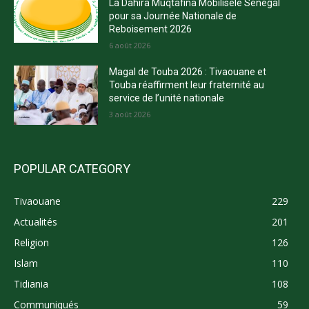
La Dahira Muqtafina Mobilisele Sénégal
pour sa Journée Nationale de
Reboisement 2026
6 août 2026
Magal de Touba 2026 : Tivaouane et
Touba réaffirment leur fraternité au
service de l’unité nationale
3 août 2026
POPULAR CATEGORY
Tivaouane
229
Actualités
201
Religion
126
Islam
110
Tidiania
108
Communiqués
59