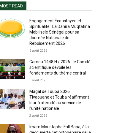
MOST READ
Engagement Éco-citoyen et
Spiritualité : La Dahira Muqtafina
Mobilisele Sénégal pour sa
Journée Nationale de
Reboisement 2026
6 août 2026
Gamou 1448 H / 2026 : le Comité
scientifique dévoile les
fondements du thème central
5 août 2026
Magal de Touba 2026 :
Tivaouane et Touba réaffirment
leur fraternité au service de
l’unité nationale
3 août 2026
Imam Moustapha Fall Baba, à la
découverte cet octogénaire de la