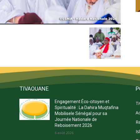
TIVAOUANE
P
Engagement Éco-citoyen et
T
s
Spiritualité : La Dahira Muqtafina
Ac
Mobilisele Sénégal pour sa
Journée Nationale de
Re
Reboisement 2026
Is
E
6 août 2026