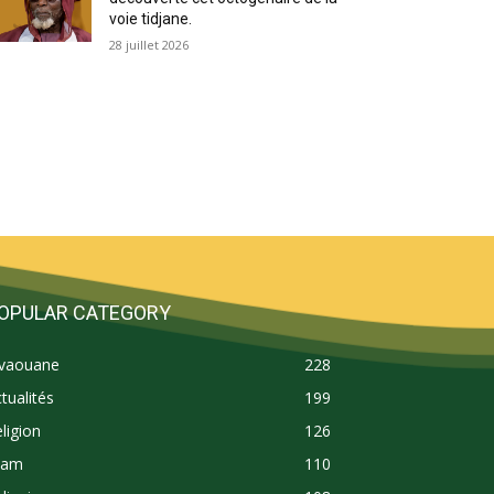
voie tidjane.
28 juillet 2026
OPULAR CATEGORY
ivaouane
228
tualités
199
ligion
126
lam
110