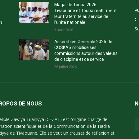
Ti
Magal de Touba 2026 :
Vu
Tivaouane et Touba réaffirment
leur fraternité au service de
C
ns
l’unité nationale
So
3 août 2026
Assemblée Générale 2026 : le
COSKAS mobilise ses
commissions autour des valeurs
de discipline et de service
26 juillet 2026
PROPOS DE NOUS
N
ellule Zawiya Tijaniyya (CEZAT) est l’organe chargé de
imation scientifique et de la Communication de la Hadra
kiyya de Tivaouane. Elle se veut un creuset de réflexion et