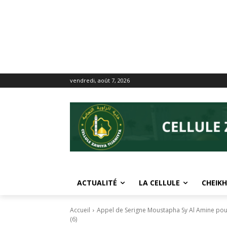
vendredi, août 7, 2026
ACTUALITÉ
LA CELLULE
CHEIKH
Accueil
Appel de Serigne Moustapha Sy Al Amine pour 
(6)