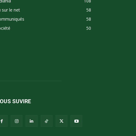
diania
108
 sur le net
58
ommuniqués
58
ciété
50
OUS SUVIRE