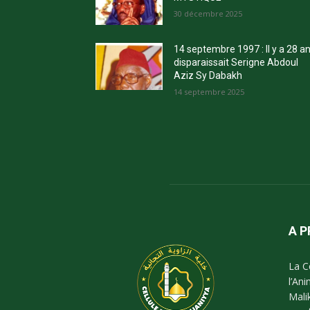
30 décembre 2025
14 septembre 1997 : Il y a 28 a
disparaissait Serigne Abdoul
Aziz Sy Dabakh
14 septembre 2025
A 
La C
l’An
Mali