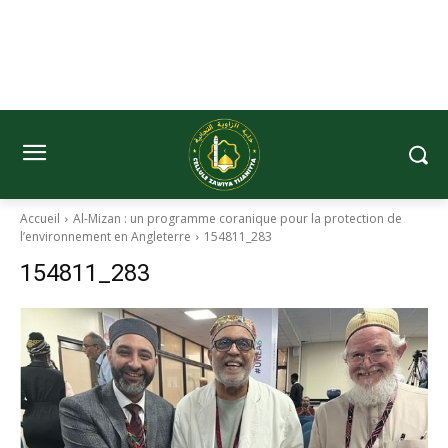
Accueil
Al-Mizan : un programme coranique pour la protection de
l’environnement en Angleterre
154811_283
154811_283