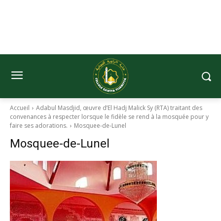
Accueil
Adabul Masdjid, œuvre d’El Hadj Malick Sy (RTA) traitant des
convenances à respecter lorsque le fidèle se rend à la mosquée pour y
faire ses adorations.
Mosquee-de-Lunel
Mosquee-de-Lunel