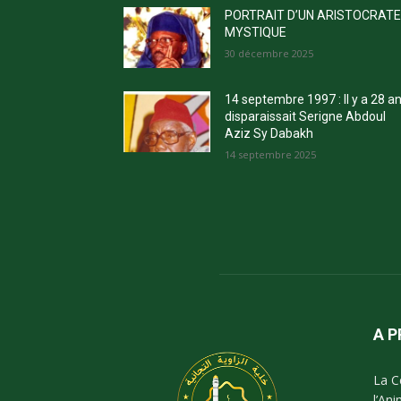
PORTRAIT D’UN ARISTOCRAT
MYSTIQUE
30 décembre 2025
14 septembre 1997 : Il y a 28 a
disparaissait Serigne Abdoul
Aziz Sy Dabakh
14 septembre 2025
A 
La C
l’An