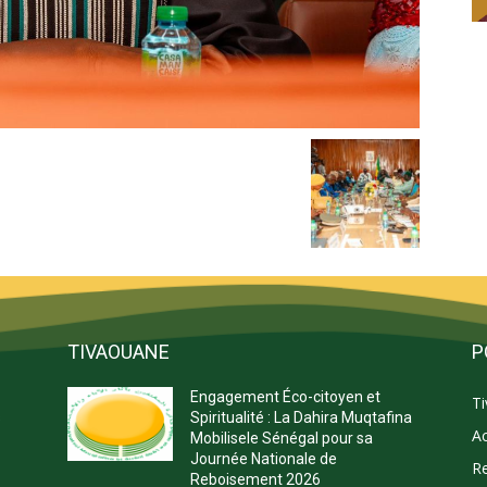
TIVAOUANE
P
Engagement Éco-citoyen et
T
s
Spiritualité : La Dahira Muqtafina
Ac
Mobilisele Sénégal pour sa
Journée Nationale de
Re
Reboisement 2026