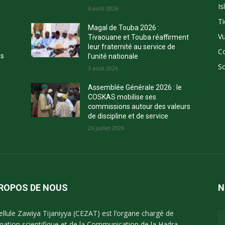
Is
E
6 août 2026
Ti
Magal de Touba 2026 :
Vu
Tivaouane et Touba réaffirment
leur fraternité au service de
C
ns
l’unité nationale
So
3 août 2026
Assemblée Générale 2026 : le
COSKAS mobilise ses
commissions autour des valeurs
de discipline et de service
26 juillet 2026
PROPOS DE NOUS
N
ellule Zawiya Tijaniyya (CEZAT) est l’organe chargé de
imation scientifique et de la Communication de la Hadra