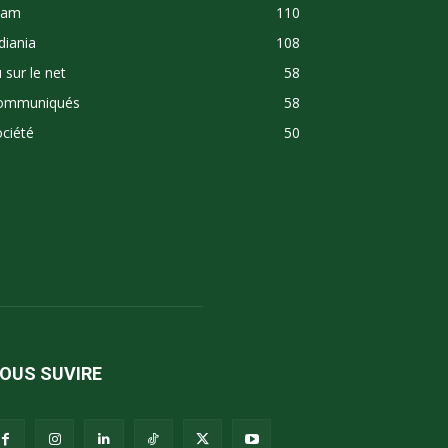
lam
110
diania
108
 sur le net
58
ommuniqués
58
ciété
50
OUS SUVIRE