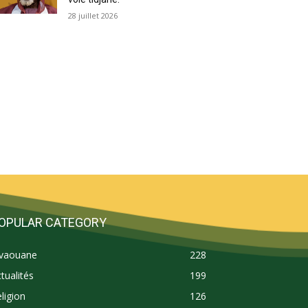
28 juillet 2026
OPULAR CATEGORY
ivaouane
228
tualités
199
ligion
126